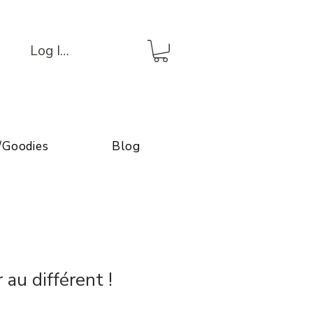
Log In/Connexion
/Goodies
Blog
 au différent !