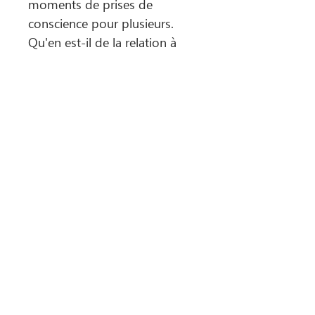
moments de prises de
conscience pour plusieurs.
Qu'en est-il de la relation à
ton ego ?
Est-ce que tu recevrais des
pépites de prises de
conscience qui te
permettraient de changer ta
relation avec ce qui te limite ?
All of Life Comes To Me With Ease, Joy and
Glory®
©2026 by EDITH PAUL