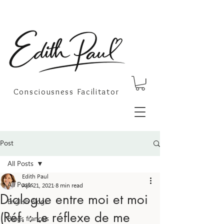
Consciousness Facilitator
Post
All Posts
Edith Paul
All Posts
Apr 21, 2021
8 min read
Dialogue entre moi et moi
English Blogs
(Réf. : Le réflexe de me
Blogs français